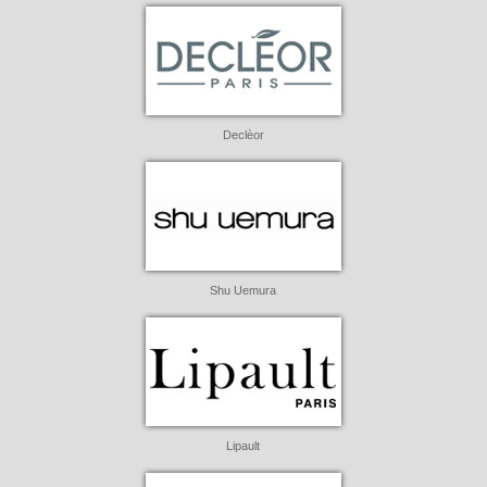
Declèor
Shu Uemura
Lipault