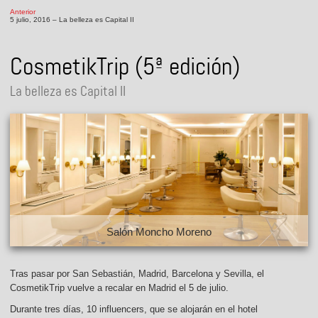
Anterior
5 julio, 2016 – La belleza es Capital II
CosmetikTrip (5ª edición)
La belleza es Capital II
oncho Moreno
Iberostar Las Le
Tras pasar por San Sebastián, Madrid, Barcelona y Sevilla, el
CosmetikTrip vuelve a recalar en Madrid el 5 de julio.
Durante tres días, 10 influencers, que se alojarán en el hotel