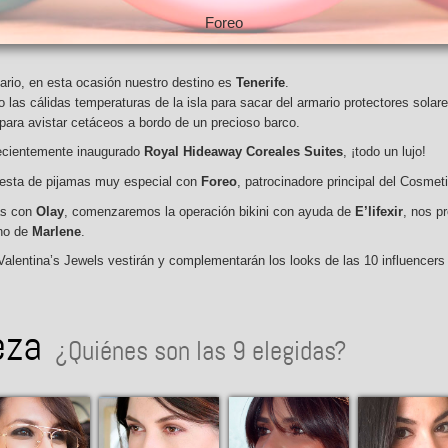
Foreo
nario, en esta ocasión nuestro destino es
Tenerife
.
 las cálidas temperaturas de la isla para sacar del armario protectores solar
para avistar cetáceos a bordo de un precioso barco.
recientemente inaugurado
Royal Hideaway Coreales Suites
, ¡todo un lujo!
fiesta de pijamas muy especial con
Foreo
, patrocinadore principal del Cosmet
cas con
Olay
, comenzaremos la operación bikini con ayuda de
E’lifexir
, nos p
ano de
Marlene
.
lentina’s Jewels vestirán y complementarán los looks de las 10 influencers
eza
¿Quiénes son las 9 elegidas?