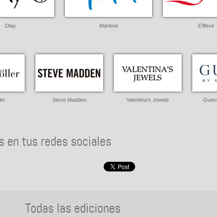
Olay
Marlene
E'lifexir
ler
Steve Madden
Valentina's Jewels
Guess
 en tus redes sociales
Todas las ediciones