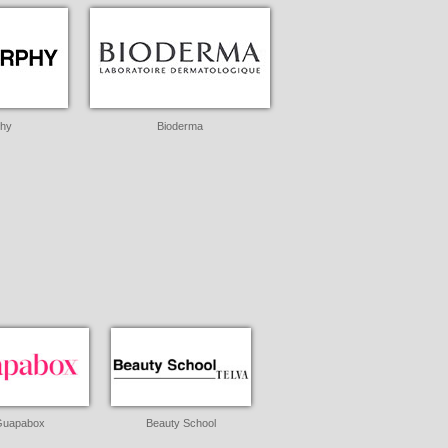
phy
Bioderma
Guapabox
Beauty School