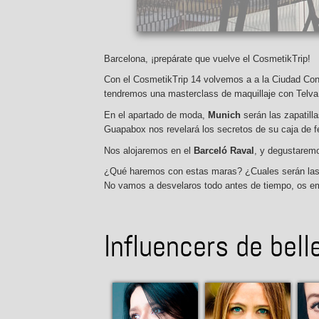
elona 360º desde el hotel
Barcelona, ¡prepárate que vuelve el CosmetikTrip!
Con el CosmetikTrip 14 volvemos a a la Ciudad Co
tendremos una masterclass de maquillaje con Telv
En el apartado de moda,
Munich
serán las zapatil
Guapabox nos revelará los secretos de su caja de f
Nos alojaremos en el
Barceló Raval
, y degustaremo
¿Qué haremos con estas maras? ¿Cuales serán las 
No vamos a desvelaros todo antes de tiempo, os e
Influencers de bell