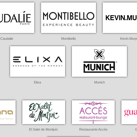
Caudalie
Montibello
Kevin.Mur
Elixa
Munich
El Xalet de Montjuïc
Restaurante Accés